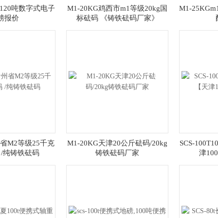
天津120吨数字式电子
M1-20KG鸡西市m1等级20kg国
M1-25KG
磅报价
标砝码 《铸铁砝码厂家》
州省M2等级25千克
M1-20KG天津20公斤砝码/20kg
SCS-100
 /纯铸铁砝码
铸铁砝码厂家
津10