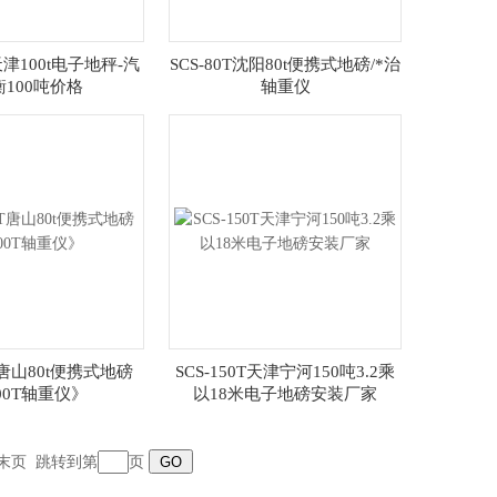
T天津100t电子地秤-汽
SCS-80T沈阳80t便携式地磅/*治
衡100吨价格
轴重仪
0T唐山80t便携式地磅
SCS-150T天津宁河150吨3.2乘
00T轴重仪》
以18米电子地磅安装厂家
末页
跳转到第
页