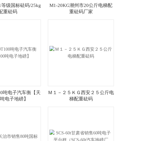
m1等级国标砝码/25kg
M1-20KG潮州市20公斤电梯配
配重砝码
重砝码厂家
T100吨电子汽车衡【天
Ｍ１－２５ＫＧ西安２５公斤电
0吨电子地磅】
梯配重砝码