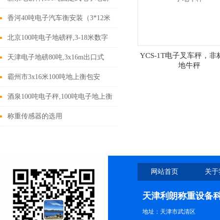
香河40吨电子汽车衡安装（3*12米
50T电子地磅）
北京100吨电子地磅秤,3-18米数字
YCS-1T电子叉车秤，非
式称重地磅
天津电子地磅80吨,3x16m出口式
地牛秤
100吨电子磅价格,挂车称重地秤
霸州市3x16米100吨地上衡包安
装,120吨地磅
酒泉100吨电子秤,100吨电子地上衡
价格
称重传感器的选用
网站首页
关于
天津利朗称重设备
地址：天津市武清区