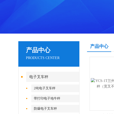
产品中心
产品中心
PRODUCTS CENTER
电子叉车秤
2吨电子叉车秤
带打印电子地牛秤
防爆电子叉车秤