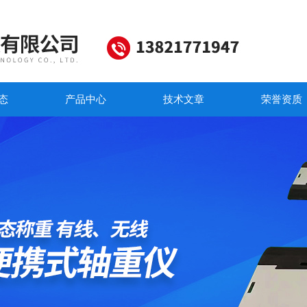
态
产品中心
技术文章
荣誉资质