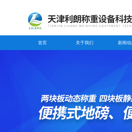
首页
关于我们
新闻动