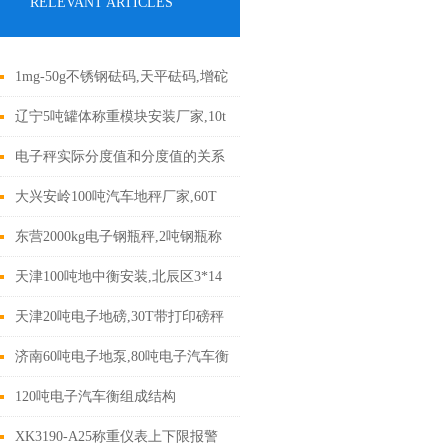
RELEVANT ARTICLES
1mg-50g不锈钢砝码,天平砝码,增砣
砝码
辽宁5吨罐体称重模块安装厂家,10t
反应釜称重
电子秤实际分度值和分度值的关系
大兴安岭100吨汽车地秤厂家,60T
电子汽车磅
东营2000kg电子钢瓶秤,2吨钢瓶称
重电子秤
天津100吨地中衡安装,北辰区3*14
米货车地磅,100t汽车衡安装
天津20吨电子地磅,30T带打印磅秤
济南60吨电子地泵,80吨电子汽车衡
价格
120吨电子汽车衡组成结构
XK3190-A25称重仪表上下限报警