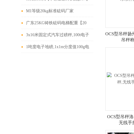
电子地磅,100t数字式汽车衡
M1等级20kg标准砝码厂家
广东25KG铸铁砝码电梯配重【20
OCS型吊秤扬
公斤标准砝码】
3x16米固定式汽车过磅秤,100t电子
吊秤
地磅价格
1吨度电子地磅,1x1m分度值100g电
子平台秤价格
OCS型吊秤洛
无线手