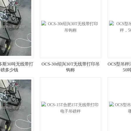
尔多斯30吨无线带打
OCS-30t绍兴30T无线带打印吊
OCS型吊秤
子磅多少钱
钩称
50