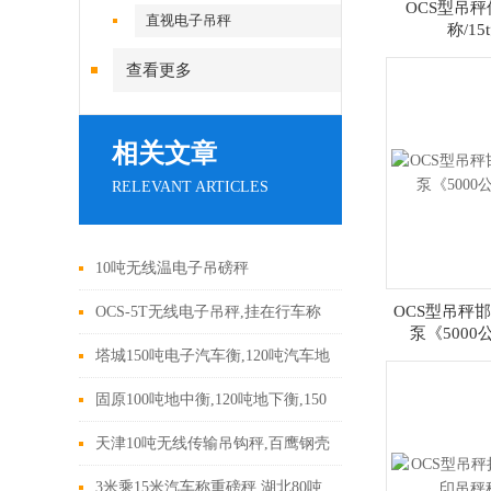
OCS型吊秤
直视电子吊秤
称/1
查看更多
相关文章
RELEVANT ARTICLES
10吨无线温电子吊磅秤
OCS型吊秤
OCS-5T无线电子吊秤,挂在行车称
泵《500
重挂钩电子秤,5吨无线打印吊钩秤
塔城150吨电子汽车衡,120吨汽车地
磅
固原100吨地中衡,120吨地下衡,150
吨地上衡
天津10吨无线传输吊钩秤,百鹰钢壳
无线打印电子吊钩秤,行车电子磅
3米乘15米汽车称重磅秤,湖北80吨