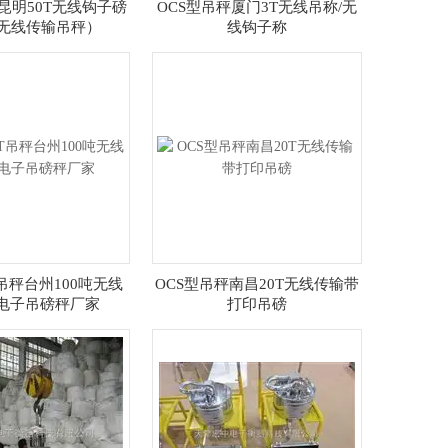
昆明50T无线钩子磅
OCS型吊秤厦门3T无线吊称/无
吨无线传输吊秤）
线钩子称
0T吊秤台州100吨无线
OCS型吊秤南昌20T无线传输带
电子吊磅秤厂家
打印吊磅