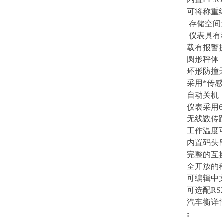
可将称重
存储空间
仪表具有
载有报警
圆形秤体
环形防撞
采用*传
自动关机
仪表采用
无线数传
工作温度
内置码头
完整的互
全开放的
可编辑中
可选配
RS
汽车衡详
: