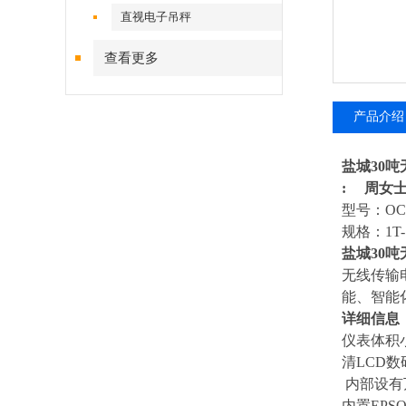
直视电子吊秤
查看更多
产品介绍
盐城30
:
周女
型号：
OC
规格：
1T
盐城30
无线传输
能、智能
详细信息
仪表体积
清
LCD
数
内部设有
内置
EPS