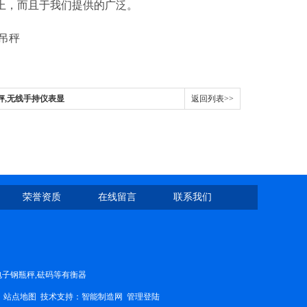
上，而且于我们提供的广泛。
线吊秤
秤,无线手持仪表显
返回列表>>
荣誉资质
在线留言
联系我们
,电子钢瓶秤,砝码等有衡器
7
站点地图
技术支持：
智能制造网
管理登陆