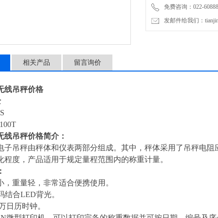
免费咨询：022-60888
发邮件给我们：tianjinli
相关产品
留言询价
吨无线吊秤价格
士
S
-100T
吨无线吊秤价格简介：
电子吊秤由秤体和仪表两部分组成。其中，秤体采用了吊秤电阻
化程度，产品适用于规定量程范围内的称重计量。
：
小，重量轻，非常适合便携使用。
码结合
LED
背光。
万日历时钟。
ON
微型打印机，可以打印完备的称重数据并可按日期、编号及序