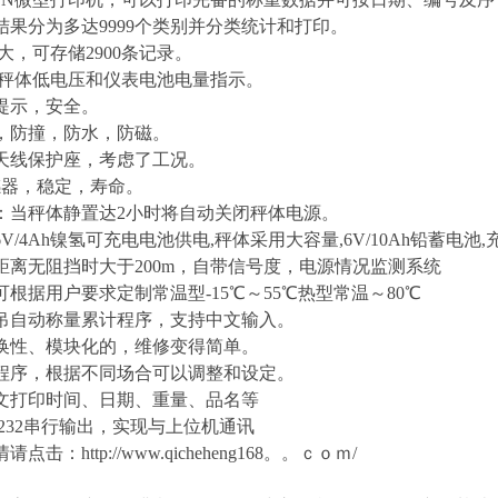
结果分为多达
9999
个类别并分类统计和打印。
大，可存储
2900
条记录。
秤体低电压和仪表电池电量指示。
提示，安全。
，防撞，防水，防磁。
天线保护座，考虑了工况。
感器，稳定，寿命。
：当秤体静置达
2
小时将自动关闭秤体电源。
6V/4Ah
镍氢可充电电池供电
,
秤体采用大容量
,6V/10Ah
铅蓄电池
,
距离无阻挡时大于
200m
，自带信号度，电源情况监测系统
可根据用户要求定制常温型
-15
℃～
55
℃热型常温～
80
℃
吊自动称量累计程序，支持中文输入。
换性、模块化的，维修变得简单。
程序，根据不同场合可以调整和设定。
文打印时间、日期、重量、品名等
232
串行输出，实现与上位机通讯
情请点击：
http://www.qicheheng168。。ｃｏｍ/