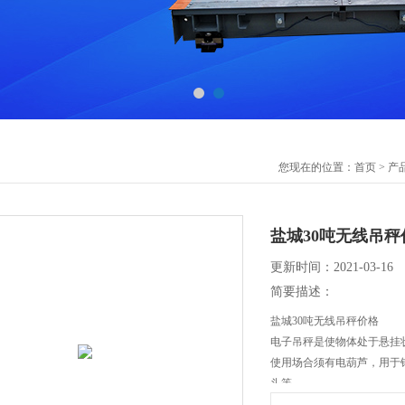
您现在的位置：
首页
>
产
盐城30吨无线吊秤
更新时间：2021-03-16
简要描述：
盐城30吨无线吊秤价格
电子吊秤是使物体处于悬挂
使用场合须有电葫芦，用于
头等。