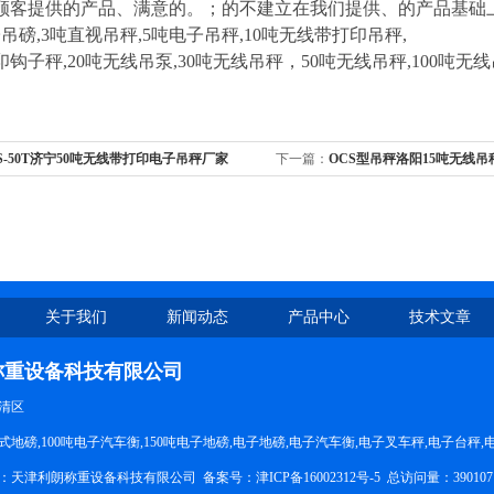
顾客提供的产品、满意的。；的不建立在我们提供、的产品基础
吊磅,3吨直视吊秤,5吨电子吊秤,10吨无线带打印吊秤,
印钩子秤,20吨无线吊泵,30吨无线吊秤，50吨无线吊秤,100吨无
S-50T济宁50吨无线带打印电子吊秤厂家
下一篇：
OCS型吊秤洛阳15吨无线吊
示
关于我们
新闻动态
产品中心
技术文章
称重设备科技有限公司
清区
地磅,100吨电子汽车衡,150吨电子地磅,电子地磅,电子汽车衡,电子叉车秤,电子台秤
所有：天津利朗称重设备科技有限公司 备案号：
津ICP备16002312号-5
总访问量：39010