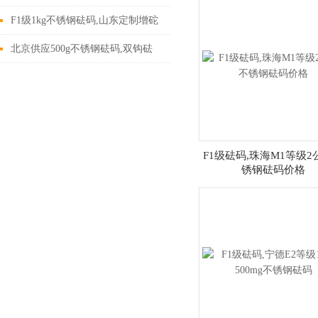
斤不锈钢砝码,F1级校秤标准砝码
F1级1kg不锈钢砝码,山东定制增砣
砝码1000g天平法码
北京供应500g不锈钢砝码,双钩砝
码,电子秤校正标准砝码
F1级砝码,珠海M1等级2
锈钢砝码价格