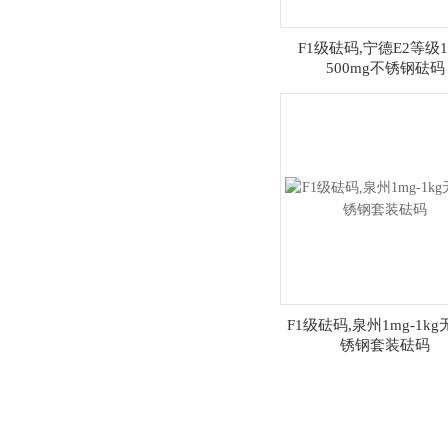
F1级砝码,宁德E2等级1
500mg不锈钢砝码
F1级砝码,泉州1mg-1k
锈钢套装砝码