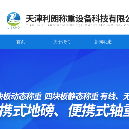
首页
关于我们
新闻动态