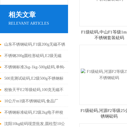
相关文章
RELEVANT ARTICLES
F1级砝码,中山F1等级1mg
不锈钢套装砝码
山东不锈钢砝码,F1级200g无磁不锈
钢砝码,电子天平校正砝码
不锈钢200g圆柱形砝码,E2级无磁
不锈钢标准砝码磁化率≤0.0006
不锈钢标准2kg-1kg-500g砝码,单钩-
双钩-增砣不锈钢砝码定做
500克测试砝码,E2级500g不锈钢标
准砝码,药厂校准电子天平砝码
校验天平E2等级砝码,100克无磁不
锈钢砝码价格,出口式英镑砝码
10公斤m1级不锈钢砝码,食品厂
F1级砝码,河源F2等级2
10kg锁型砝码标准砝码
不锈钢标准砝码,F2级2kg电子秤校
锈钢砝码
验砝码,天津定做砝码
沈阳10kg砝码现货批发,圆柱型10公