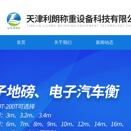
首页
关于我们
新闻动态