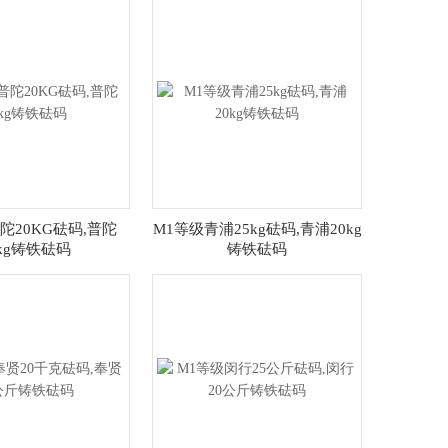
陀20KG砝码,普陀
M1等级青浦25kg砝码,青浦20kg
5kg铸铁砝码
铸铁砝码