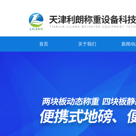
首页
关于我们
新闻动