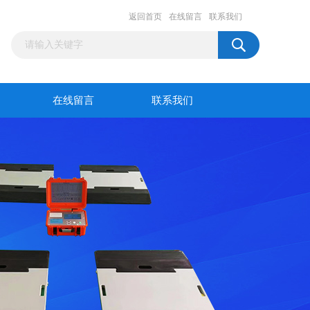
返回首页
在线留言
联系我们
在线留言
联系我们