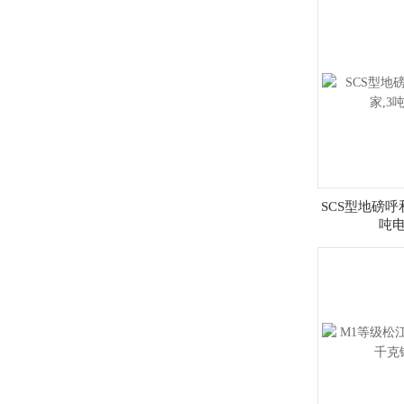
SCS型地磅呼
吨