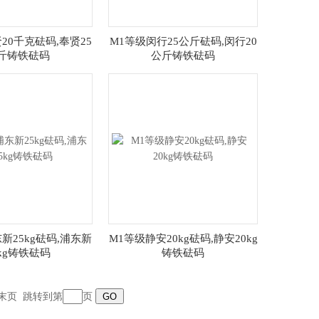
20千克砝码,奉贤25
M1等级闵行25公斤砝码,闵行20
斤铸铁砝码
公斤铸铁砝码
新25kg砝码,浦东新
M1等级静安20kg砝码,静安20kg
5kg铸铁砝码
铸铁砝码
末页
跳转到第
页