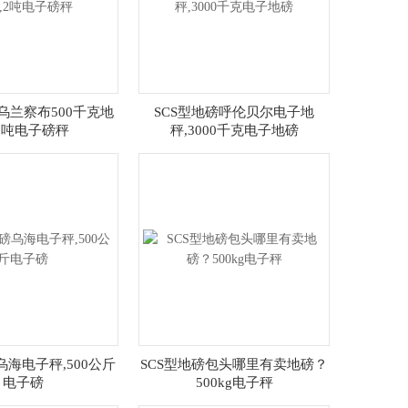
乌兰察布500千克地
SCS型地磅呼伦贝尔电子地
2吨电子磅秤
秤,3000千克电子地磅
乌海电子秤,500公斤
SCS型地磅包头哪里有卖地磅？
电子磅
500kg电子秤