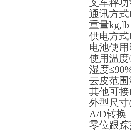
叉车秤功
通讯方式R
重量kg,lb
供电方式D
电池使用时
使用温度0
湿度≤90
去皮范围
其他可接L
外型尺寸(W
A/D转换，
零位跟踪