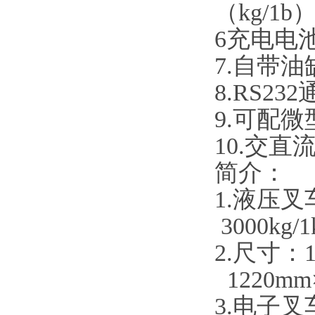
（kg/1b
6充电电
7
.自带
8
.RS2
9
.可配
10
.交直
简介：
1.液压叉车
3000kg
2.尺寸：1
1220mm
3.电子