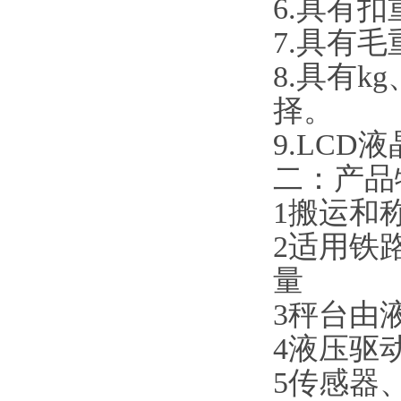
6
.具有
7
.具有
8
.具有k
择。
9
.LCD
二：产品特
1搬运和
2适用铁
量
3秤台由
4液压驱
5传感器