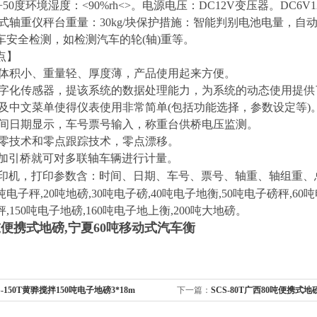
-+50度环境湿度：<90%rh<>。电源电压：DC12V变压器。DC6
携式轴重仪秤台重量：30kg/块保护措施：智能判别电池电量，自
车安全检测，如检测汽车的轮(轴)重等。
点】
重台体积小、重量轻、厚度薄，产品使用起来方便。
用数字化传感器，提该系统的数据处理能力，为系统的动态使用提
显示及中文菜单使得仪表使用非常简单(包括功能选择，参数设定等)
有时间日期显示，车号票号输入，称重台供桥电压监测。
用浮零技术和零点跟踪技术，零点漂移。
增加引桥就可对多联轴车辆进行计量。
型打印机，打印参数含：时间、日期、车号、票号、轴重、轴组重
吨电子秤,20吨地磅,30吨电子磅,40吨电子地衡,50吨电子磅秤,60
,150吨电子地磅,160吨电子地上衡,200吨大地磅。
吨便携式地磅,宁夏60吨移动式汽车衡
S-150T黄骅搅拌150吨电子地磅3*18m
下一篇：
SCS-80T广西80吨便携式
100T