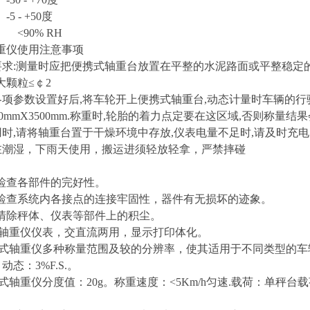
 - +50度
<90% RH
重仪使用注意事项
地面要求:测量时应把便携式轴重台放置在平整的水泥路面或平整稳定的
大颗粒≤￠2
表各项参数设置好后,将车轮开上便携式轴重台,动态计量时车辆的行
00mmX3500mm.称重时,轮胎的着力点定要在这区域,否则称量
使用时,请将轴重台置于干燥环境中存放,仪表电量不足时
,请及时充电
请勿在潮湿，下雨天使用，搬运进须轻放轻拿，严禁摔碰
查各部件的完好性。
系统内各接点的连接牢固性，器件有无损坏的迹象。
除秤体、仪表等部件上的积尘。
式轴重仪仪表，交直流两用，显示打印体化。
携式轴重仪多种称量范围及较的分辨率，使其适用于不同类型的车辆
.。动态：3%F.S.。
式轴重仪分度值：20g。称重速度：<5Km/h匀速.载荷：单秤台载荷1