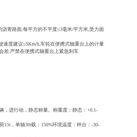
沥青路面,每平方的不平度≤3毫米/平方米,受力面
驶速度建议≤5Km/h,车轮在便携式轴重台上的计量
结果会差.严禁在便携式轴重台上紧急刹车
，进行动，静态称量。称重度：静态：+0.1-
5t，单轴30t载：150%环境温度：秤台：-30-