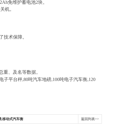
V12Ah免维护蓄电池2块。
动关机
。
供了技术保障。
。
、总重、及名等数据。
吨电子平台秤,80吨汽车地磅,
100吨电子汽车衡
,120
地磅,移动式汽车衡
返回列表>>