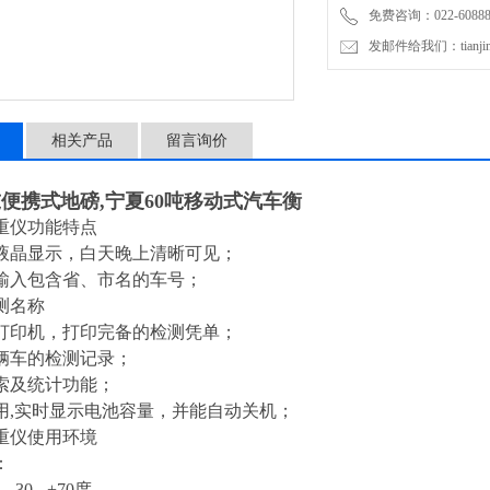
免费咨询：022-60888
发邮件给我们：tianjinli
相关产品
留言询价
吨便携式地磅,宁夏60吨移动式汽车衡
重仪功能特点
液晶显示，白天晚上清晰可见；
输入包含省、市名的车号；
测名称
打印机，打印完备的检测凭单；
辆车的检测记录；
索及统计功能；
用,实时显示电池容量，并能自动关机；
重仪使用环境
：
0 - +70度