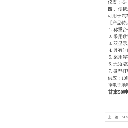
仪表：-5
四． 便
可用于汽
【产品特
1. 称
2. 采
3. 双
4. 具
5. 采
6
. 无须
7
. 微
供应：10
吨电子地秤
甘肃50
上一篇：
SC