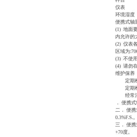
仪表 -5
环境湿度 
便携式轴
(1) 
内允许的
(2) 仪
区域为:7
(3) 不
(4) 
维护保养
定期检
定期检查
经常清
． 便携
二． 便
0.3%F.S
三． 便携
+70度。