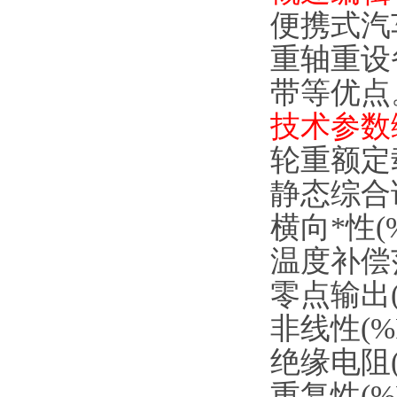
便携式汽
重轴重设
带等优点
技术参数
轮重额定载荷:
静态综合误差(
横向*性(%F.
温度补偿范围
零点输出(%F
非线性(%F.S
绝缘电阻(MΩ
重复性(%F.S