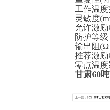
工作温度范围
灵敏度(mv/v)
允许激励电
防护等级 :
输出阻(Ω )
推荐激励电
零点温度影响(
甘肃60
上一篇：
SCS-50T山西