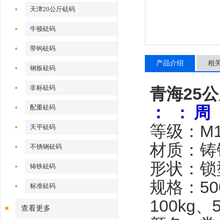
天津20公斤砝码
牛顿砝码
带钩砝码
产品介绍
相
钢板砝码
非标砝码
青海25
：
: 周
配重砝码
等级：
M
天平砝码
材质：铸
不锈钢砝码
形状：锁
铸铁砝码
规格：
5
标准砝码
100kg、
查看更多