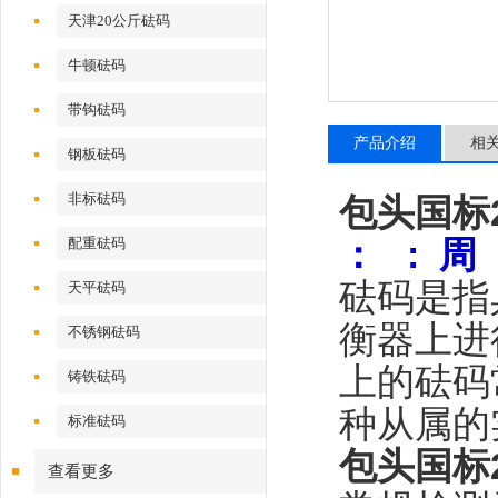
天津20公斤砝码
牛顿砝码
带钩砝码
产品介绍
相
钢板砝码
非标砝码
包头国标2
：
: 周
配重砝码
砝码是指
天平砝码
衡器上进
不锈钢砝码
上的砝码
铸铁砝码
种从属的
标准砝码
包头国标2
查看更多