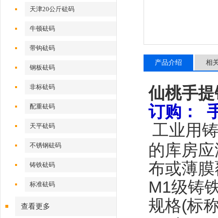
天津20公斤砝码
牛顿砝码
带钩砝码
产品介绍
相
钢板砝码
非标砝码
仙桃手提
订购：
配重砝码
工业用
天平砝码
的库房应
不锈钢砝码
布或薄膜
铸铁砝码
M1
级铸
标准砝码
规格
(
标
查看更多