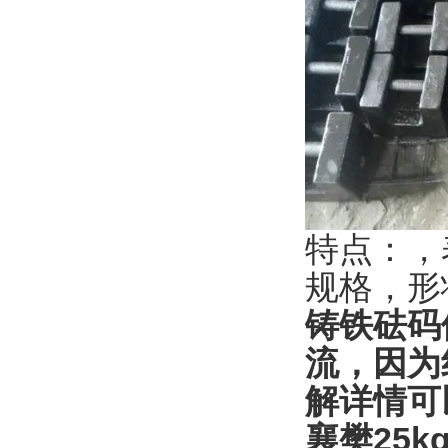
特点：，
规格，形
铸铁砝码
流，因为
解详情可
襄樊25