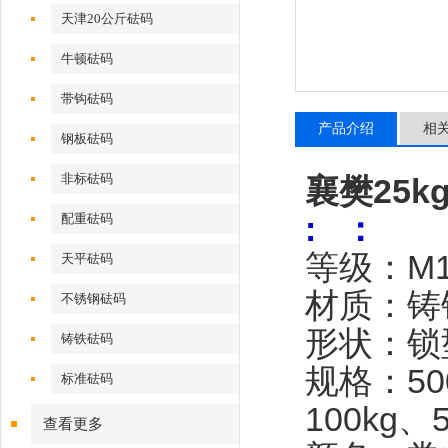
天津20公斤砝码
牛顿砝码
带钩砝码
产品介绍
相
钢板砝码
非标砝码
襄樊25
: ：
配重砝码
等级：
M
天平砝码
材质：铸
不锈钢砝码
形状：锁
铸铁砝码
规格：
5
标准砝码
100kg、
查看更多