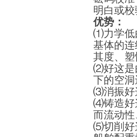
明白或校
优势：
⑴
力学低
基体的连
其度、塑
⑵
好这是
下的空洞
⑶
消振好
⑷
铸造好
而流动性
⑸
切削好