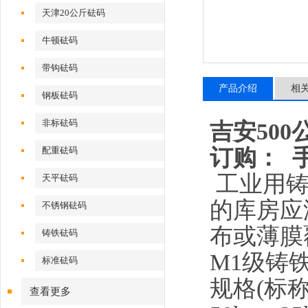
天津20公斤砝码
牛顿砝码
带钩砝码
产品介绍
相
钢板砝码
非标砝码
吉安50
订购：
配重砝码
工业用
天平砝码
的库房应
不锈钢砝码
布或薄膜
铸铁砝码
M1
级铸
标准砝码
规格
(
标
查看更多