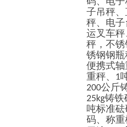
码、电子
子吊秤、
秤、电子
运叉车秤
秤，不锈
锈钢钢瓶
便携式轴
重秤、
1
200
公斤
25kg
铸铁
吨标准砝
码、称重