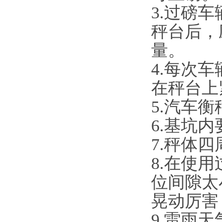
3.过磅
秤台后，
量。
4.每次
在秤台上
5.汽车
6.基坑
7.秤体
8.在使
位间隙太
晃动厉害
9.雷雨天