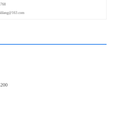
768
地磅连接电脑，打印磅单，是目前种的管理方式；由电脑，打印
lang@163.com
重管理系 统；车辆分两次上磅，毛重减去皮重得到净重打印磅单；
200