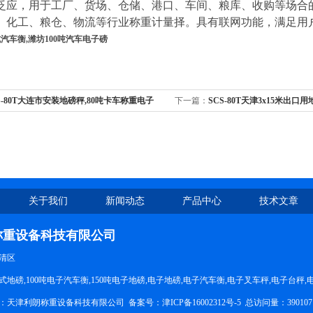
泛应，用于工厂、货场、仓储、港口、车间、粮库、收购等场合
、化工、粮仓、物流等行业称重计量择。具有联网功能，满足用
式汽车衡,潍坊100吨汽车电子磅
S-80T大连市安装地磅秤,80吨卡车称重电子
下一篇：
SCS-80T天津3x15米出口用
子地磅
关于我们
新闻动态
产品中心
技术文章
称重设备科技有限公司
清区
地磅,100吨电子汽车衡,150吨电子地磅,电子地磅,电子汽车衡,电子叉车秤,电子台秤
所有：天津利朗称重设备科技有限公司 备案号：
津ICP备16002312号-5
总访问量：39010