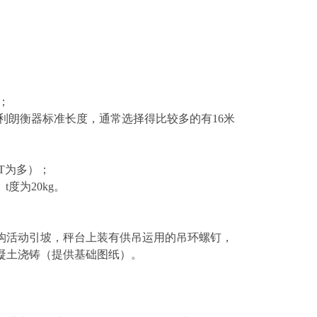
；
利朗
衡器标准长度，通常选择得比较多的有16米
00T为多）；
）t度为20kg。
构活动引坡，秤台上装有供吊运用的吊环螺钉，
凝土浇铸（提供基础图纸）。