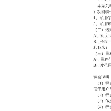
本系列电
）功能特
1、采用
2、
采用
（二）选
A、宽度：
B、长度：
和18米）
（三）量
A、量程范围
B、度范围：
秤台说明
（1）秤
便于用户
（2）秤
（3）传
（4）秤