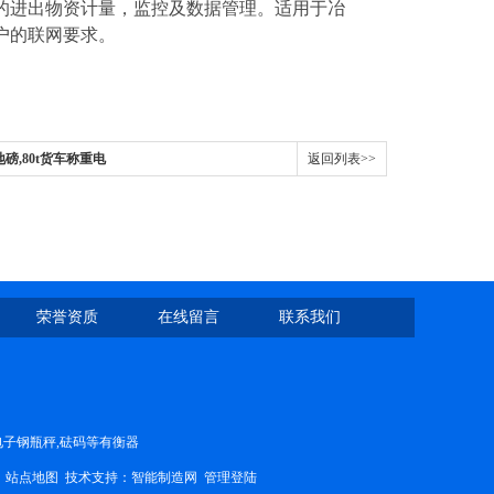
的进出物资计量，监控及数据管理。适用于冶
户的联网要求。
地磅,80t货车称重电
返回列表>>
荣誉资质
在线留言
联系我们
,电子钢瓶秤,砝码等有衡器
7
站点地图
技术支持：
智能制造网
管理登陆