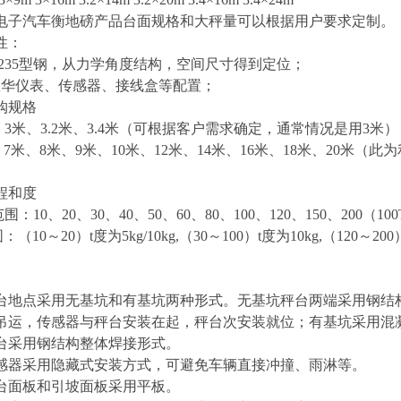
子汽车衡地磅产品台面规格和大秤量可以根据用户要求定制。
性：
Q235型钢，从力学角度结构，空间尺寸得到定位；
耀华
仪表、传感器、
接线盒
等配置；
购规格
3米、3.2米、3.4米（可根据客户需求确定，通常情况是用3米）
7米、8米、9米、10米、12米、14米、16米、18米、20米（此为
程和度
：10、20、30、40、50、60、80、100、120、150、200（1
（10～20）t度为5kg/10kg,（30～100）t度为10kg,（120～200
台地点采用无基坑和有基坑两种形式。无基坑秤台两端采用钢结
吊运，传感器与秤台安装在起，秤台次安装就位；有基坑采用混
台采用钢结构整体焊接形式。
感器采用隐藏式安装方式，可避免车辆直接冲撞、雨淋等。
台面板和引坡面板采用
平
板。