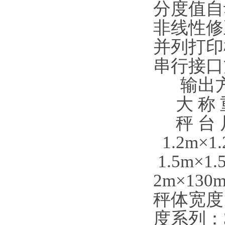
分度值自
非线性修
并列打印
串行接口
输出方
大 称 重
秤 台 尺 
1.2m×1
1.5m×1
2m×130
秤体宽度：
度系列：3m