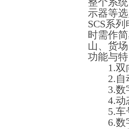
整个系统
示器等选
SCS系
时需作简
山、货场
功能与特
1.双
2.自
3.数
4.动
5.车
6.数