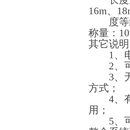
16m、1
度等级：
称量：10t
其它说明
1、电
2、可
3、无
方式；
4、有
用；
5、可