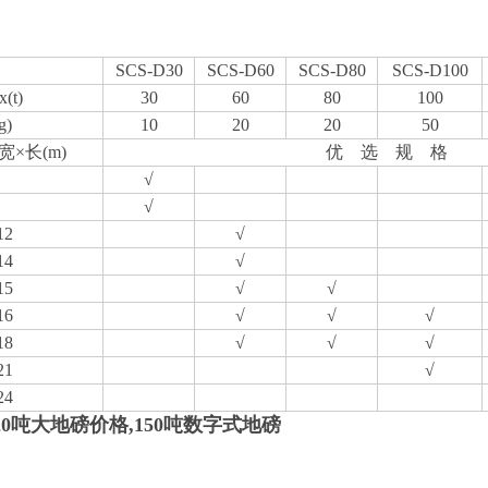
SCS-D30
SCS-D60
SCS-D80
SCS-D100
(t)
30
60
80
100
g)
10
20
20
50
宽×长(m)
优 选 规 格
√
√
12
√
14
√
15
√
√
16
√
√
√
18
√
√
√
21
√
24
20吨大地磅价格,150吨数字式地磅