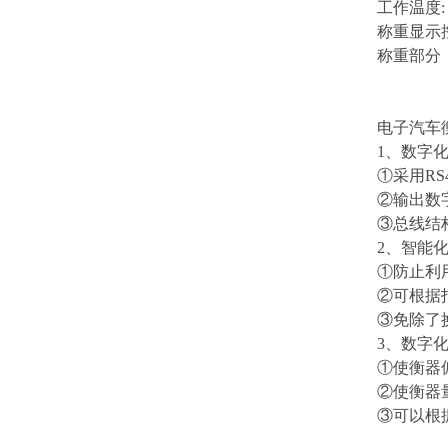
工作温度:
称重显示控
称重部分
电子汽车
1、数字
①采用RS
②输出数
③总线结
2、智能
①防止利
②可根据
③免除了
3、数字
①使衡器
②使衡器
③可以根