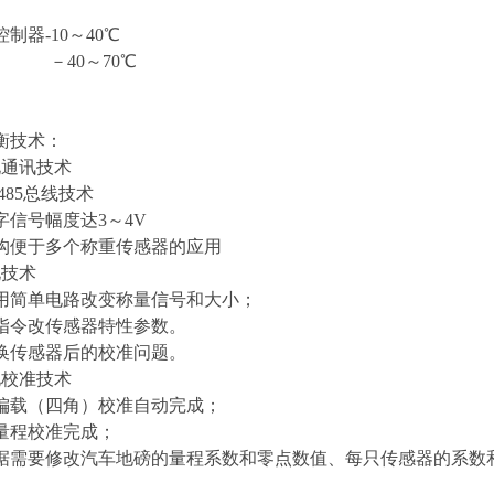
制器-10～40℃
 －40～70℃
衡技术
：
化通讯技术
485总线技术
字信号幅度达3～4V
构便于多个称重传感器的应用
化技术
用简单电路改变称量信号和大小；
指令改传感器特性参数。
换传感器后的校准问题。
化校准技术
偏载（四角）校准自动完成；
量程校准完成；
据需要修改汽车地磅的量程系数和零点数值、每只传感器的系数