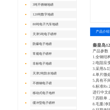
3吨不锈钢地磅
120吨数字地磅
80吨电子汽车地磅
产品介绍
天津5吨电子磅秤
防爆电子地磅
秦皇岛1
产品参数
常规电子磅秤
1.全钢
2.电阻应
非标电子地磅
3.采用Δ
天津2吨防水地磅
4.单片
5.具有
不锈钢电子磅
6.标准R
进行中文
移动式电子地秤
7.四联
缓冲型电子磅秤
8
.毛重/
9
.日期/