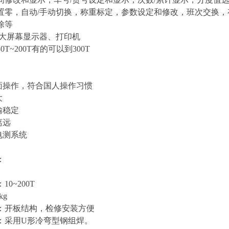
置零，自动/手动切换，称重标定，参数设定和修改，班次交换，
除等
大屏幕显示器、打印机
0T~200T有的可以到
30
0T
操作，符合国人操作习惯
大
输稳定
离远
电测系统
：
0~200T
kg
：开板结构，检修安装方便
：采用U形冷弯型钢组焊。