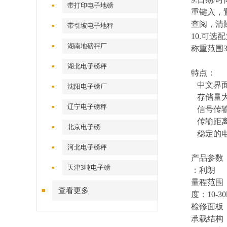
带打印电子地磅
重键入，
查阅，清
带引坡电子地秤
10.
可选配
湖南地磅秤厂
称重范围3
湖北电子磅秤
特点：
中文界面
沈阳电子磅厂
存储量
辽宁电子磅秤
信号传
传输距
北京电子磅
稳定
的
河北电子磅秤
产品参数
天津3吨电子磅
：利朗
量程范围：1
查看更多
度：10-30
检修面板
承载结构