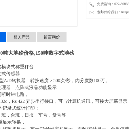
免费咨询：022-60888
重的和部门。
发邮件给我们：tianjinli
相关产品
留言询价
20吨大地磅价格,150吨数字式地磅
：
结构模块式称重秤台
变式传感器
-Σ型A/D转换器，转换速度＞500次/秒，内分度数100万。
微处理器，点阵式液晶功能显示，
不间断时钟电路，
s 232c，Rs 422 异步串行接口，可与计算机通讯，可接大屏幕
的记录式统计打印：
单，班，合班，日报，车号，货号等
净重显示转换，
时间修改和显示，车号/货号设定和显示，次数/累计显示，分度值