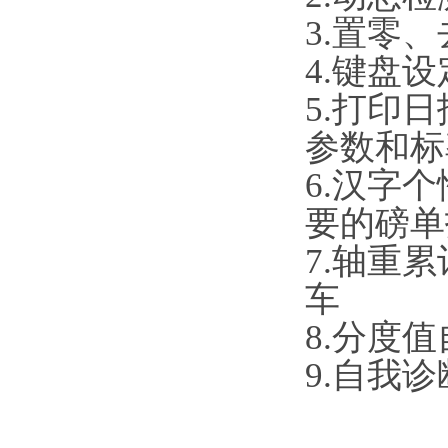
3.置零
4.键盘
5.打印
参数和标
6.汉字
要的磅单
7.轴重
车
8.分度
9.自我