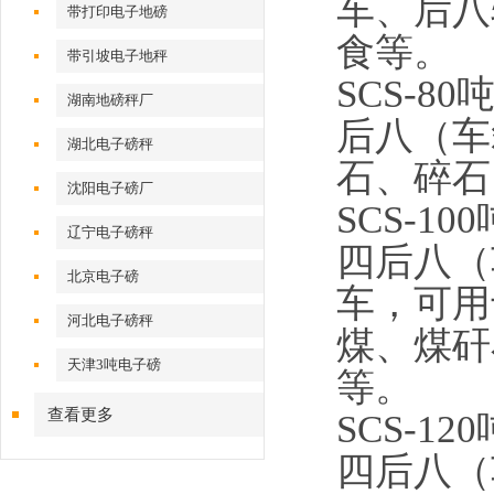
车、后八
带打印电子地磅
食等。
带引坡电子地秤
SCS-8
湖南地磅秤厂
后八（车
湖北电子磅秤
石、碎石
沈阳电子磅厂
SCS-1
辽宁电子磅秤
四后八（
北京电子磅
车，可用
河北电子磅秤
煤、煤矸
天津3吨电子磅
等。
查看更多
SCS-1
四后八（