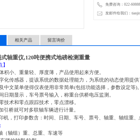
免费咨询：022-60888
发邮件给我们：tianjinli
相关产品
留言询价
简易式轴重仪,120吨便携式地磅检测重量
点】
重台体积小、重量轻、厚度薄，产品使用起来方便。
用数字化传感器，提该系统的数据处理能力，为系统的动态使用提
显示及中文菜单使得仪表使用非常简单(包括功能选择，参数设定等)
有时间日期显示，车号票号输入，称重台供桥电压监测。
用浮零技术和零点跟踪技术，零点漂移。
增加引桥就可对多联轴车辆进行计量。
型打印机，打印参数含：时间、日期、车号、票号、轴重、轴组重
：
轴（轴组）重、总重、车速等