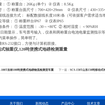
 ① 称重台：26Kg (单个) ② 仪表：8.5Kg
 ① 称重台面尺寸：700×420×29mm ② 仪表尺寸：430×335×
线连接方式： 标配数据线长度10米/条（可依据客户需求适当
级： ① 称重秤台IP67 ② 仪表IP65
件： ① 温度范围： -30～+80℃ ② 相对湿度：＜90%RH
日期显示，车号票号输入，仪表和两称重台电池电量监测指示
菜单操作，简单明了。
RS-232接口，方便与计算机联接。
简易式轴重仪,120吨便携式地磅检测重量
S-100T吉林100吨便携式地磅物流检测货车重
下一篇：
SCS-150T山东150吨移动
轴重仪
关于我们
新闻动态
产品中心
技术文章