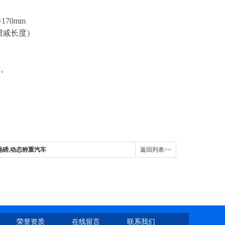
170mm
增减长度）
等。
式地磅,动态称重汽车
返回列表>>
荣誉资质
在线留言
联系我们