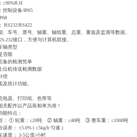
≤90%R.H
控制设备/IP65
68
RS232/RS422
期、车号、票号、轴重、轴组重、总重、重值及监测等数据。
S-232接口，方便与计算机联接。
车轴类型
是否限
完备的检测凭单
上位机传送检测数据
补偿
索及统计功能。
充电器、打印纸、色带等
相关配件以产品装相单为准！
功能特点：
 ① 轮重：≤20吨 ② 轴重：≤40吨 ③ 整车重：≤1000吨
： ±5.0% ( ≤5kg/h 匀速 )
度： 3-5公里/小时