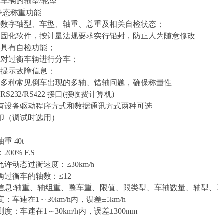
车辆的轴型/轮型
静态称重功能
数字轴型、车型、轴重、总重及相关自检状态；
固化软件，按计量法规要求实行铅封，防止人为随意修改
具有自检功能；
对过衡车辆进行分车；
提示故障信息；
多种常见倒车出现的多轴、错轴问题，确保称量性
232/RS422 接口(接收费计算机)
有设备驱动程序方式和数据通讯方式两种可选
印（调试时选用）
重 4
0
t
00% F.S
许动态过衡速度：≤30km/h
辆过衡车的轴数：≤12
信息:轴重、轴组重、整车重、限值、限类型、车轴数量、轴型、
：车速在1～30km/h内，误差±5km/h
度：车速在1～30km/h内，误差±300mm