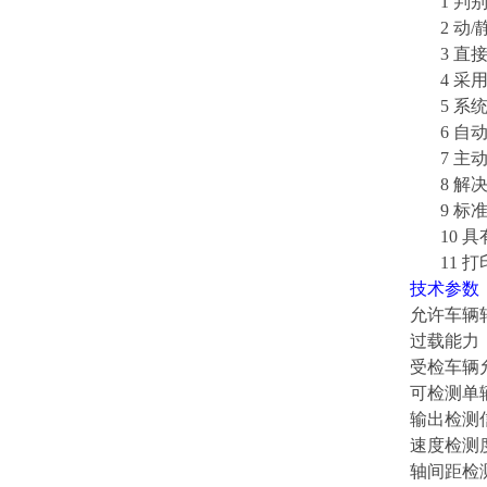
1 判别
2 动/
3 直接
4 采用
5 系统
6 自动
7 主动
8 解决
9 标准RS
10 具
11 打
技术参数
允许车辆轴
过载能力：2
受检车辆允
可检测单
输出检测
速度检测度
轴间距检测