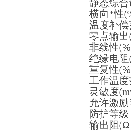
静态综合误差(
横向*性(%F.
温度补偿范围
零点输出(%F
非线性(%F.S
绝缘电阻(MΩ
重复性(%F.S
工作温度范围
灵敏度(mv/v)
允许激励电
防护等级 :
输出阻(Ω )