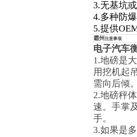
3.无基坑
4.多种防
5.提供O
霸州
注意事项
电子汽车
1.地磅
用挖机起
需向后倾
2.地磅秤
速。手掌
手。
3.如果