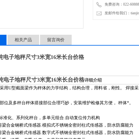
免费咨询：022-60888
发邮件给我们：tianjinli
相关产品
留言询价
0吨电子地秤尺寸3米宽16米长台价格
0吨电子地秤尺寸3米宽16米长台价格
详细介绍
采用U型截面梁作为秤体的力学结构，结构合理，用料省，刚性。 焊接
部位及多秤台秤体搭接部位合理巧妙，安装维护检修其方便， 秤体*。
、标准化、系列化秤台，多单元组合.自动复位传力机构
剪梁合金钢桥式传感器.模拟式不锈钢全密封柱式传感器，防水防腐能力
剪梁合金钢桥式传感器.数字式不锈钢全密封柱式传感器，防水防腐能力