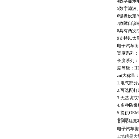
4数字显示
5数字滤波
6键盘设定
7故障自诊
8具有两次
9支持以太
电子汽车衡
宽度系列：3m
长度系列：6
度等级：II
zui大称量：1
1.电气部
2.可选配
3.无基坑
4.多种防
5.提供OE
邯郸
注意
电子汽车衡
1.地磅是