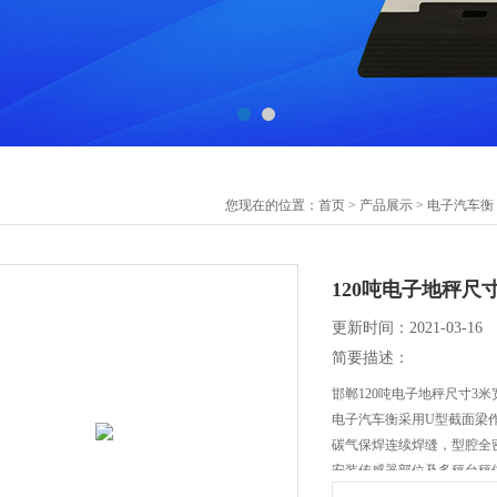
您现在的位置：
首页
>
产品展示
>
电子汽车衡
120吨电子地秤尺
更新时间：2021-03-16
简要描述：
邯郸120吨电子地秤尺寸3米
电子汽车衡采用U型截面梁
碳气保焊连续焊缝，型腔全
安装传感器部位及多秤台秤