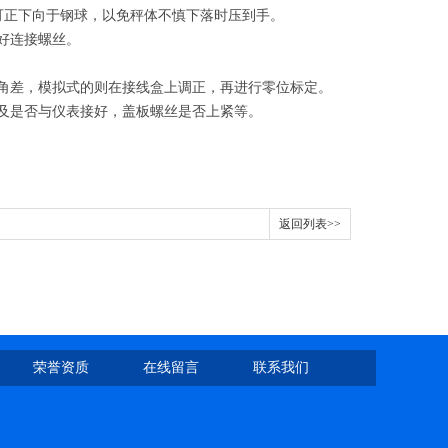
不可正下向于钢球，以免秤体不慎下落时压到手。
好连接螺丝。
调角差，模拟式的则在接线盒上调正，再进行零位标定。
好及是否与仪表接好，盖板螺丝是否上紧等。
返回列表>>
荣誉资质
在线留言
联系我们