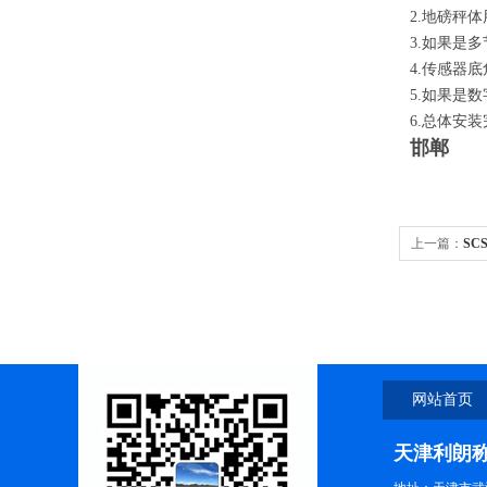
2.地磅秤
3.如果是
4.传感器
5.如果是
6.总体安
邯郸
上一篇：
SC
网站首页
天津利朗