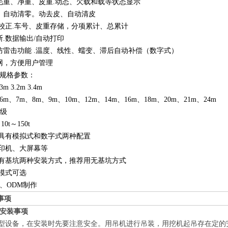
毛重、净重、皮重.动态、欠载和载等状态显示
、自动清零。动去皮、自动清皮
/校正.车号、皮重存储，分项累计、总累计
断.数据输出/自动打印
防雷击功能 .温度、线性、蠕变、滞后自动补偿（数字式）
网，方便用户管理
规格参数：
 3.2m 3.4m
m、7m、8m、9m、10m、12m、14m、16m、18m、20m、21m、24m
I级
0t～150t
分具有模拟式和数字式两种配置
打印机、大屏幕等
或有基坑两种安装方式，推荐用无基坑方式
爆模式可选
M、ODM制作
事项
安装事项
大型设备，在安装时先要注意安全。用吊机进行吊装，用挖机起吊存在定的