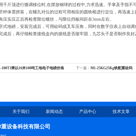
体用千斤顶进行微调移位时,在摆放钢球的过程中,力求迅速。手掌及手指
多节秤体需拼装，在螺孔对位的过程可用相应的圆铁棍进行定位，再迅速上
底角压实压正后再检查限位螺丝，与限位挡板间距在3mm左右。
数字式地磅，安装完成后，可用砝码或叉车压角，同时在数字仪表上自动
装完成后，再仔细检查接线盒内的接线是否接牢固，九芯头子是否制作良
S-100T3乘以16米100吨工地电子地磅价格
下一篇：
M1-25KG25Kg铁配重砝码
关于我们
新闻动态
产品中心
技术文章
称重设备科技有限公司