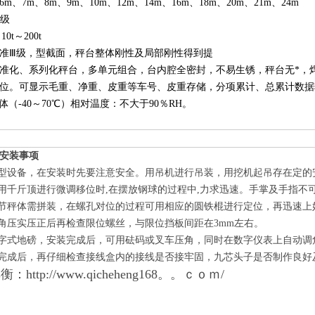
m、7m、8m、9m、10m、12m、14m、16m、18m、20m、21m、24m
I级
0t～200t
准Ⅲ级，型截面，秤台整体刚性及局部刚性得到提
准化、系列化秤台，多单元组合，台内腔全密封，不易生锈，秤台无*，
位。可显示毛重、净重、皮重等车号、皮重存储，分项累计、总累计数据输
体（-40～70℃）相对温度：不大于90％RH。
安装事项
大型设备，在安装时先要注意安全。用吊机进行吊装，用挖机起吊存在定的
体用千斤顶进行微调移位时,在摆放钢球的过程中,力求迅速。手掌及手指
多节秤体需拼装，在螺孔对位的过程可用相应的圆铁棍进行定位，再迅速上
底角压实压正后再检查限位螺丝，与限位挡板间距在3mm左右。
数字式地磅，安装完成后，可用砝码或叉车压角，同时在数字仪表上自动
装完成后，再仔细检查接线盒内的接线是否接牢固，九芯头子是否制作良
http://www.qicheheng168。。ｃｏｍ/