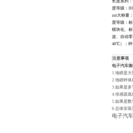
长度系列：6
度等级：II
zui大称量：1
度等级：标
模块化、标
波、自动零
40℃）；秤
注意事项
电子汽车衡
1.地磅是
2.地磅秤
3.如果是
4.传感器
5.如果是
6.总体安
电子汽车衡：