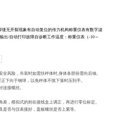
焊缝无开裂现象有自动复位的传力机构称重仪表有数字滤
出/自动打印故障自诊断工作温度：称重仪表（-10～
安全风险，吊装时如需扶秤体时,身体各部份需向后倾。
不可正下向于钢球，以免秤体不慎下落时压到手。
好连接螺丝。
调角差，模拟式的则在接线盒上调正，再进行零位标定。
好及是否与仪表接好，盖板螺丝是否上紧等。