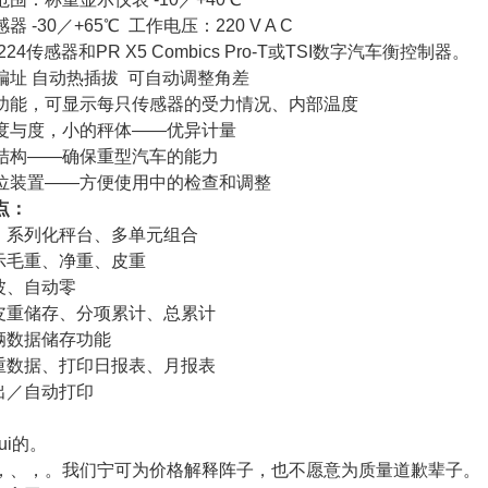
感器
-30／+65℃ 工作电压：220 V A C
6224传感器和PR X5 Combics Pro-T或TSI数字汽车衡控制器。
编址
自动热插拔
可自动调整角差
功能，可显示每只传感器的受力情况、内部温度
度与度，小的秤体
——优异计量
结构
——确保重型汽车的能力
位装置
——方便使用中的检查和调整
点：
化、系列化秤台、多单元组合
显示毛重、净重、皮重
波、自动零
、皮重储存、分项累计、总累计
车辆数据储存功能
称重数据、打印日报表、月报表
输出／自动打印
zui的。
，、，。我们宁可为价格解释阵子，也不愿意为质量道歉辈子。，。