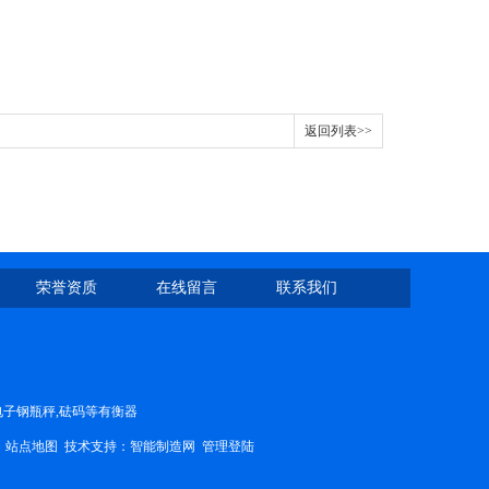
返回列表>>
荣誉资质
在线留言
联系我们
,电子钢瓶秤,砝码等有衡器
7
站点地图
技术支持：
智能制造网
管理登陆