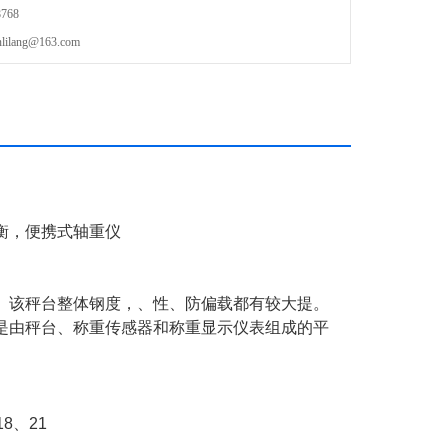
768
lang@163.com
衡，便携式轴重仪
。该秤台整体钢度，、性、防偏载都有较大提。
是由秤台、称重传感器和称重显示仪表组成的平
18、21