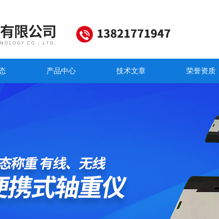
态
产品中心
技术文章
荣誉资质