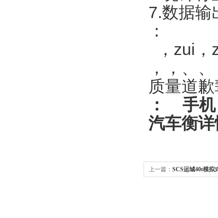
7.数据
：
，zui，
，，、、
质量道歉
：
手机
汽车衡
详
上一篇：
SCS运城40t模