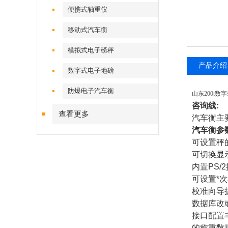
便携式轴重仪
移动式汽车衡
模拟式电子磅秤
产品介绍
数字式电子地磅
防爆电子汽车衡
山东200t数
咨询线
:
查看更多
汽车衡主
汽车衡参
可设置秤
可切换显
内置
PS/
可设置*
校准向导
数据库改
接口配置
的称重数