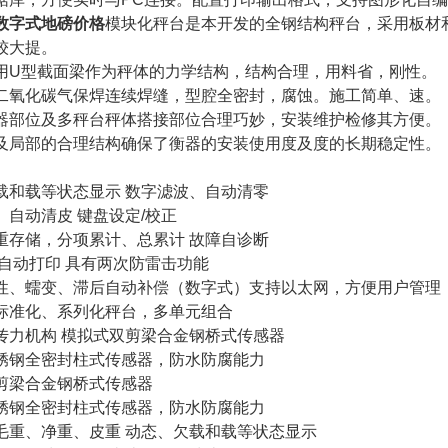
t数字式地磅价格
模块化秤台是本开发的全钢结构秤台，采用板材
较大提。
用
U型截面梁作为秤体的力学结构，结构合理，用料省，刚性。
二氧化碳气保焊连续焊缝，型腔全密封，腐蚀。施工简单、速。
器部位及多秤台秤体搭接部位合理巧妙，安装维护检修其方便。
及局部的合理结构确保了衡器的安装使用度及度的长期稳定性。
载和载等状态显示
数字滤波、自动清零
、自动清皮
键盘设定
/校正
重存储，分项累计、总累计
故障自诊断
/自动打印 具有两次防雷击功能
性、蠕变、滞后自动补偿（数字式）支持以太网，方便用户管理
标准化、系列化秤台，多单元组合
传力机构
模拟式双剪梁合金钢桥式传感器
锈钢全密封柱式传感器，防水防腐能力
剪梁合金钢桥式传感器
锈钢全密封柱式传感器，防水防腐能力
毛重、净重、皮重
动态、欠载和载等状态显示