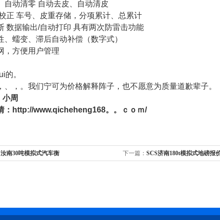
、自动清零
自动去皮、自动清皮
/校正 车号、皮重存储，分项累计、总累计
断
数据输出
/自动打印 具有两次防雷击功能
性、蠕变、滞后自动补偿（数字式）
网，方便用户管理
zui的。
，、，。我们宁可为价格解释阵子，也不愿意为质量道歉辈子。，。
 小周
情：
http://www.qicheheng168。。ｃｏｍ/
S汝南30吨模拟式汽车衡
下一篇：
SCS济南180t模拟式地磅报