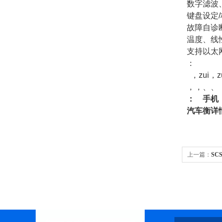
数字滤波
键盘设定
故障自诊
温度、线
支持以太
：
，zui，
，，、、
：
手机
汽车衡
详
上一篇：
SC