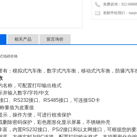
免费咨询：022-60888
发邮件给我们：tianjinli
相关产品
留言询价
字式地磅价格
要有：模拟式汽车衡，数字式汽车衡，移动式汽车衡，防爆汽车
数
的名称，可配置打印输出格式
示并输入数字
/字符/中文
2接口、RS232接口、RS485接口，可连接SD卡
次称量值为皮重值
提示，操作方便，可进行校准保护
或删除密码保护，彩色图形化显示屏幕，不锈钢外壳
丰富，内置
RS232接口、PS/2接口和以太网接口，可根据您的
据库，方便实时与
PC连接。配置打印输出格式，支持图形化自