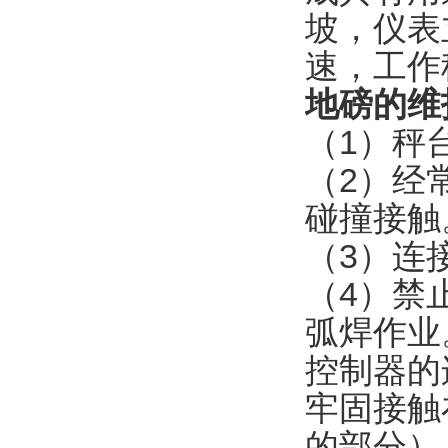
坡，仪表
速，工作
地磅的维
（
1
）秤
（
2
）经
碰撞接触
（
3
）连
（
4
）禁
弧焊作业
控制器的
牢固接触
的部分）