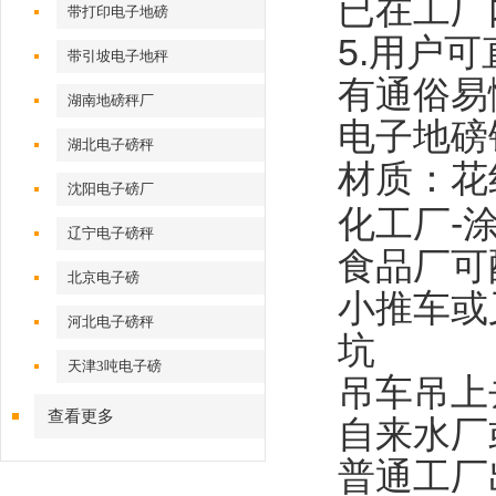
已在工厂
带打印电子地磅
5.
用户可
带引坡电子地秤
有通俗易
湖南地磅秤厂
电子地磅
湖北电子磅秤
材质：花
沈阳电子磅厂
化工厂
-
辽宁电子磅秤
食品厂可
北京电子磅
小推车或
河北电子磅秤
坑
天津3吨电子磅
吊车吊上
查看更多
自来水厂
普通工厂