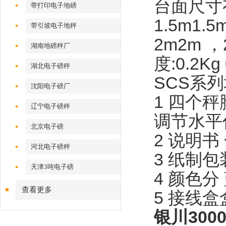
台面尺寸
带打印电子地磅
1.5m1.5
带引坡电子地秤
2m2m
，
湖南地磅秤厂
度
:0.2Kg
湖北电子磅秤
SCS
系列
沈阳电子磅厂
1
四个秤
辽宁电子磅秤
调节水平
北京电子磅
2
说明书
河北电子磅秤
3
纸制包
天津3吨电子磅
4
颜色分
查看更多
5
接线盒
银川30