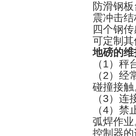
防滑钢板
震冲击结
四个钢传
可定制其
地磅的维
（
1
）秤
（
2
）经
碰撞接触
（
3
）连
（
4
）禁
弧焊作业
控制器的