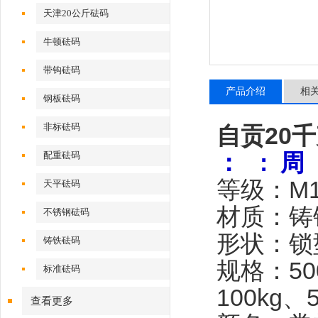
天津20公斤砝码
牛顿砝码
带钩砝码
产品介绍
相
钢板砝码
非标砝码
自贡20
：
: 周
配重砝码
等级：
M
天平砝码
材质：铸
不锈钢砝码
形状：锁
铸铁砝码
规格：
5
标准砝码
100kg、
查看更多