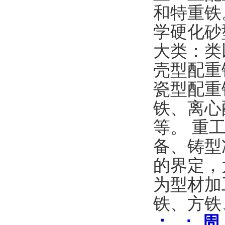
和特重铁
学硬化砂
大类：类
壳型配重
瓷型配重
铁、离心
等。 重
备、铸型
的界定，
为型材加
铁、方铁
： : 周