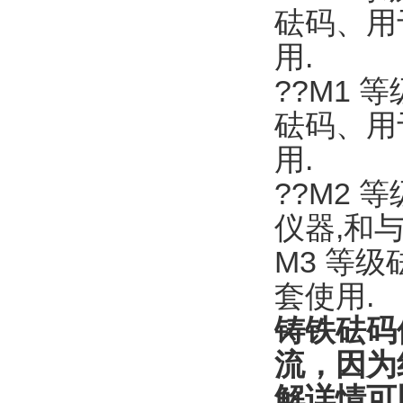
砝码、用
用.
??M1 
砝码、用
用.
??M2
仪器,和
M3 等
套使用.
铸铁砝码
流，因为
解详情可