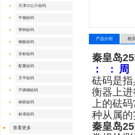
天津20公斤砝码
牛顿砝码
带钩砝码
产品介绍
相
钢板砝码
非标砝码
秦皇岛2
：
: 周
配重砝码
砝码是指
天平砝码
衡器上进
不锈钢砝码
上的砝码
铸铁砝码
种从属的
标准砝码
秦皇岛2
查看更多