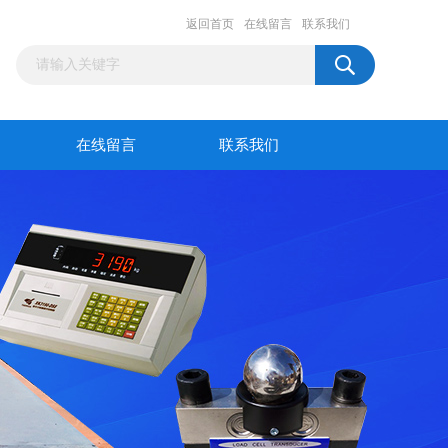
返回首页
在线留言
联系我们
在线留言
联系我们