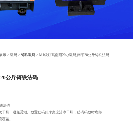
展示
>
砝码
>
铸铁砝码
> M1级砝码南阳20kg砝码,南阳20公斤铸铁法码
阳20公斤铸铁法码
铸铁法码
意干燥，避免受潮。放置砝码的库房应洁净干燥，砝码码放时底部
膜覆盖。