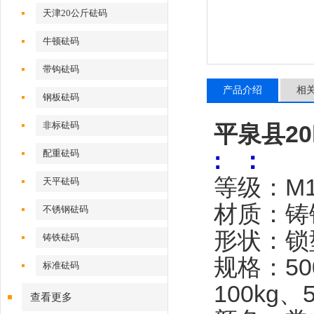
天津20公斤砝码
牛顿砝码
带钩砝码
产品介绍
相
钢板砝码
非标砝码
平泉县2
: ：
配重砝码
等级：
M
天平砝码
材质：铸
不锈钢砝码
形状：锁
铸铁砝码
规格：
5
标准砝码
100kg、
查看更多