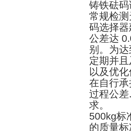
铸铁砝码
常规检测
码选择器
公差达
0
别。为达
定期并且
以及优化
在自行承
过程公差
求。
500k
的质量标