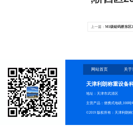
上一篇：
M1级砝码桥东区
网站首页
关于
天津利朗称重设备
地址：天津市武清区
主营产品：便携式地磅,100吨
©2019 版权所有：天津利