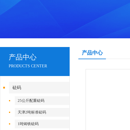
产品中心
产品中心
PRODUCTS CENTER
砝码
25公斤配重砝码
天津2吨标准砝码
1吨铸铁砝码