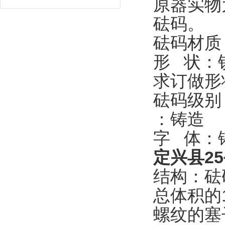
原器实物
砝码。
砝码材质
形
状：锁
求订做形
砝码级别
：铸造
字
体：铸
定兴县2
结构：砝
总体积的
螺纹的塞