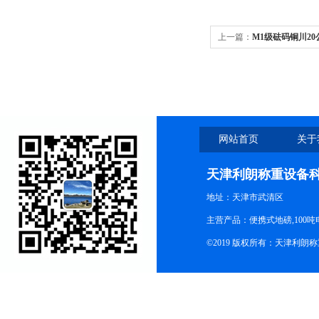
上一篇：
M1级砝码铜川2
网站首页
关于
天津利朗称重设备
地址：天津市武清区
主营产品：便携式地磅,100吨
©2019 版权所有：天津利