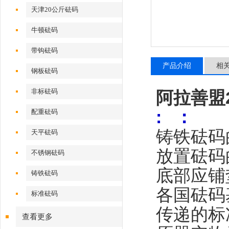
天津20公斤砝码
牛顿砝码
带钩砝码
产品介绍
相
钢板砝码
非标砝码
阿拉善盟
: ：
配重砝码
铸铁砝码
天平砝码
放置砝码
不锈钢砝码
底部应铺
铸铁砝码
各国砝码
标准砝码
传递的标
查看更多