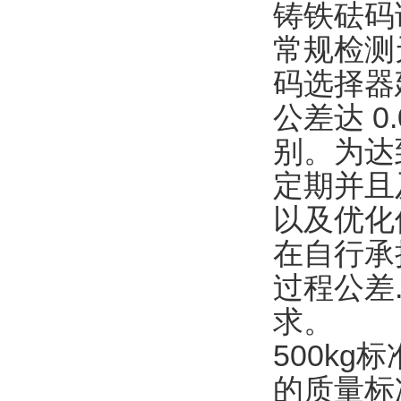
铸铁砝码
常规检测
码选择器
公差达
0
别。为达
定期并且
以及优化
在自行承
过程公差
求。
500k
的质量标