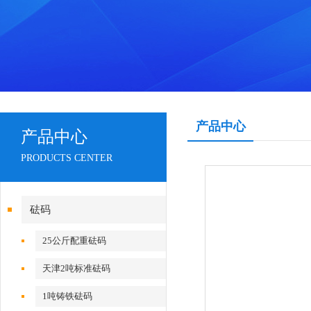
产品中心
产品中心
PRODUCTS CENTER
砝码
25公斤配重砝码
天津2吨标准砝码
1吨铸铁砝码