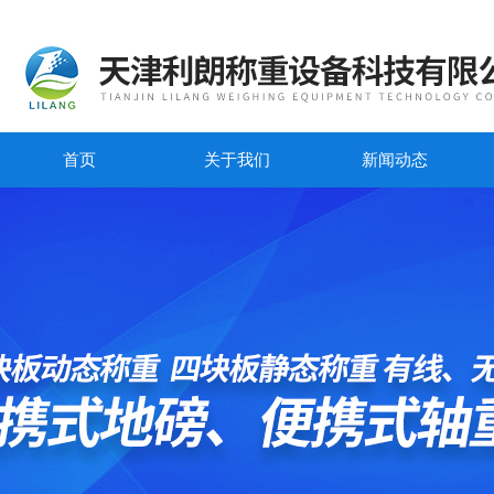
首页
关于我们
新闻动态