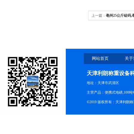
上一篇：
亳州25公斤砝码
网站首页
关于
天津利朗称重设备
地址：天津市武清区
主营产品：便携式地磅,100吨
©2019 版权所有：天津利