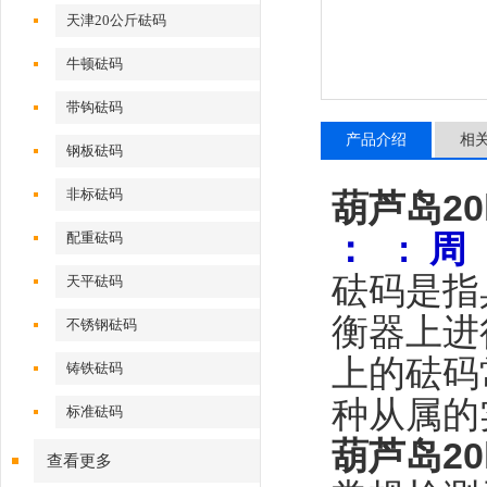
天津20公斤砝码
牛顿砝码
带钩砝码
产品介绍
相
钢板砝码
非标砝码
葫芦岛20
：
: 周
配重砝码
砝码是指
天平砝码
衡器上进
不锈钢砝码
上的砝码
铸铁砝码
种从属的
标准砝码
葫芦岛20
查看更多