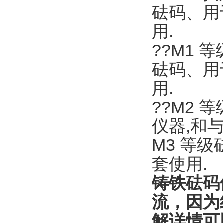
砝码、用
用.
??M1 
砝码、用
用.
??M2
仪器,和
M3 等
套使用.
铸铁砝码
流，因为
解详情可