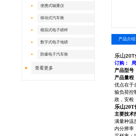
便携式轴重仪
移动式汽车衡
模拟式电子磅秤
产品介绍
数字式电子地磅
防爆电子汽车衡
乐山20
订购： 
查看更多
产品型号：
产品量程：0
优点在于
输负荷控
政，安检
乐山20
主要技术
满量种温度
内分辨率：
采样率：5