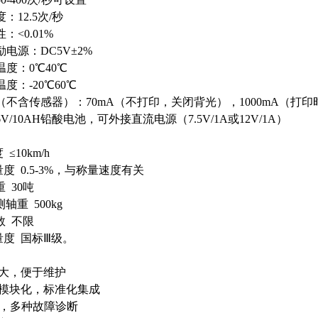
：12.5次/秒
：<0.01%
电源：DC5V±2%
度：0℃40℃
度：-20℃60℃
（不含传感器）：70mA（不打印，关闭背光），1000mA（打印
V/10AH铅酸电池，可外接直流电源（7.5V/1A或12V/1A）
≤10km/h
量度 0.5-3%，与称量速度有关
重 30吨
测轴重 500kg
轴数 不限
量度 国标Ⅲ级。
大，便于维护
模块化，标准化集成
示，多种故障诊断