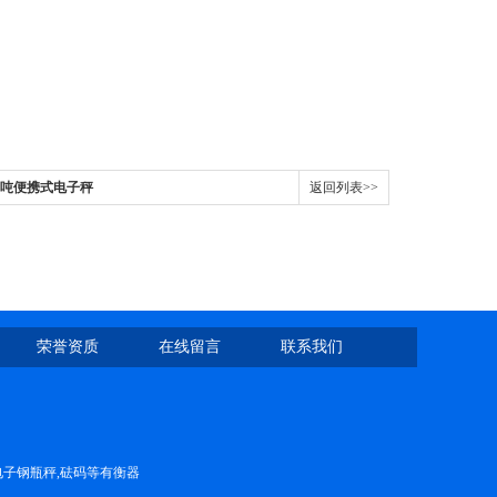
0吨便携式电子秤
返回列表>>
荣誉资质
在线留言
联系我们
,电子钢瓶秤,砝码等有衡器