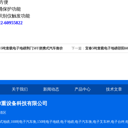
方便
涌保护功能
识别仪触发功能
22-
60955822
5吨查载电子地磅荆门50T便携式汽车衡价
下一篇：
宜春5吨查载电子地磅邵阳6
关于我们
新闻动态
产品中心
技术文章
称重设备科技有限公司
清区
地磅,100吨电子汽车衡,150吨电子地磅,电子地磅,电子汽车衡,电子叉车秤,电子台秤