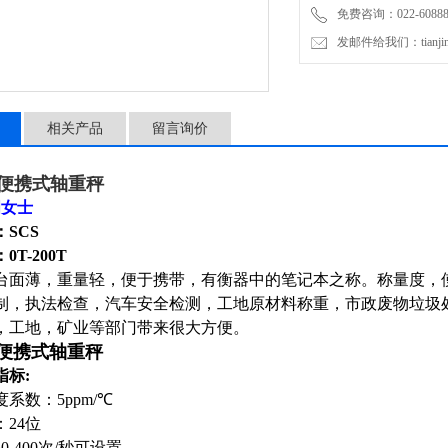
免费咨询：022-60888
发邮件给我们：tianjinli
相关产品
留言询价
T便携式轴重秤
周女士
SCS
T-200T
台面薄，重量轻，便于携带，有衡器中的笔记本之称。称量度，
制，执法检查，汽车安全检测，工地原材料称重，市政废物垃圾
，工地，矿业等部门带来很大方便。
T便携式轴重秤
指标:
系数：5ppm/℃
24位
0-400次/秒可设置