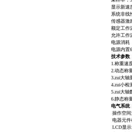
显示新速度
系统非线性
传感器激励
额定工作温
允许工作温
电源消耗
电源内置6
技术参数
1.称重速度 
2.动态称
3.zui大轴
4.zui小检
5.zui大
6.静态称
电气系统
操作空间
电器元件
LCD显