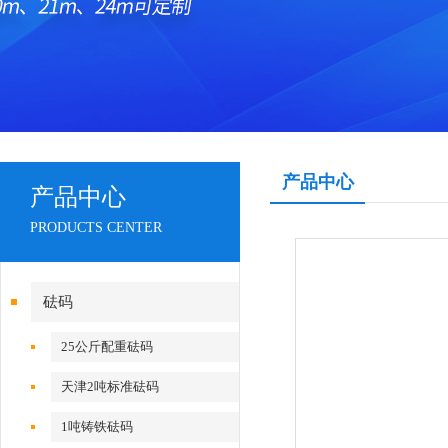
产品中心
产品中心
PRODUCTS CENTER
砝码
25公斤配重砝码
天津2吨标准砝码
1吨铸铁砝码