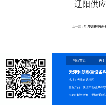
辽阳供应
上一篇：
M1等级砝码铁岭
码
网站首页
关于
天津利朗称重设备
地址：天津市武清区
主营产品：便携式地磅,100吨
©2019 版权所有：天津利