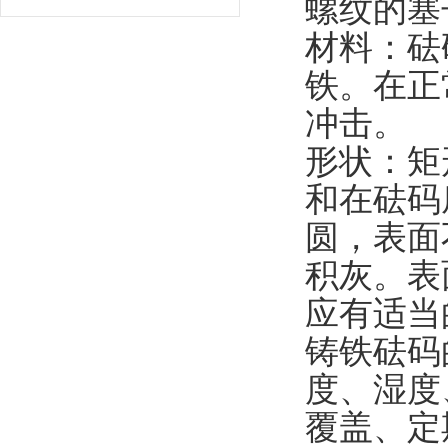
螺纹的塞
材料：砝
铁。在正
冲击。
形状：矩
和在砝码
圆，表面
积灰。表
应有适当
铸铁砝码
度、湿度
覆盖、定