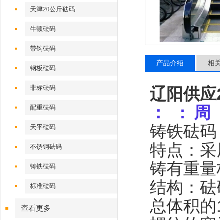
天津20公斤砝码
牛顿砝码
带钩砝码
产品介绍
相
钢板砝码
非标砝码
辽阳供应
：
: 周
配重砝码
铸铁砝码
天平砝码
特点：采
不锈钢砝码
铸有重量
铸铁砝码
结构：砝
标准砝码
总体积的
查看更多