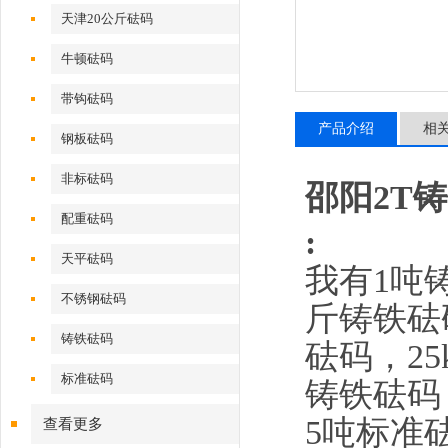
天津20公斤砝码
牛顿砝码
带钩砝码
产品介绍
相
钢板砝码
非标砝码
邵阳2T
配重砝码
:
天平砝码
我有1吨铸
不锈钢砝码
斤铸铁砝码
铸铁砝码
砝码，25
标准砝码
铸铁砝码
5吨标准
查看更多