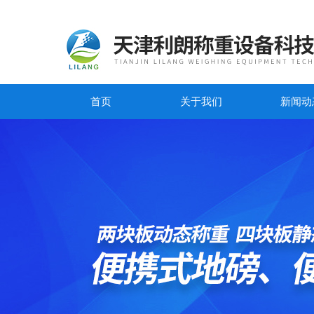
首页
关于我们
新闻动